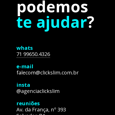
podemos
te ajudar
?
whats
71 99650.4326
e-mail
falecom@clickslim.com.br
insta
@agenciaclickslim
reuniões
Av. da França, nº 393