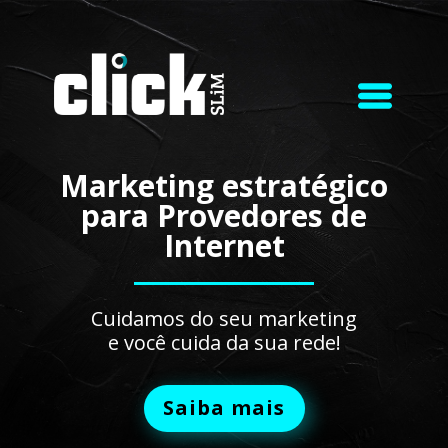
Central do Cliente
Chamar no whatsapp
Ouvir playlist no spotfy
Marketing estratégico
para Provedores de
Internet
Cuidamos do seu marketing
e você cuida da sua rede!
Saiba mais